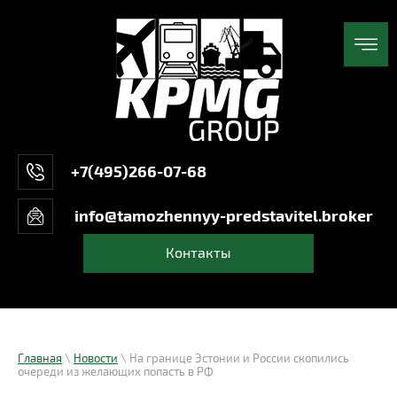
+7(495)266-07-68
info@tamozhennyy-predstavitel.broker
Контакты
Главная
\
Новости
\ На границе Эстонии и России скопились
очереди из желающих попасть в РФ