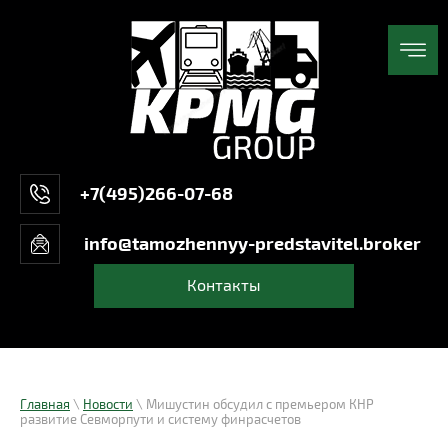
+7(495)266-07-68
info@tamozhennyy-predstavitel.broker
Контакты
Главная
\
Новости
\ Мишустин обсудил с премьером КНР
развитие Севморпути и систему финрасчетов