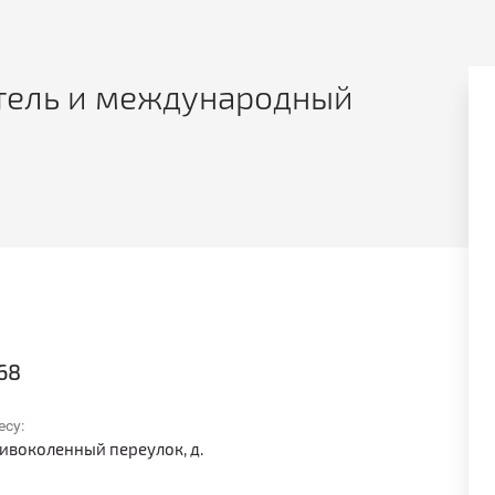
тель и международный
ООО Томский НПЗ
68
есу:
Кривоколенный переулок, д.